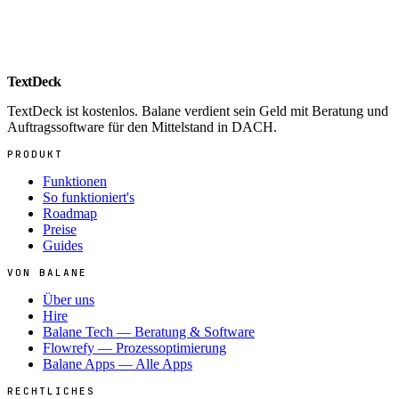
App Store
Google Play
TextDeck
TextDeck ist kostenlos. Balane verdient sein Geld mit Beratung und
Auftragssoftware für den Mittelstand in DACH.
PRODUKT
Funktionen
So funktioniert's
Roadmap
Preise
Guides
VON BALANE
Über uns
Hire
Balane Tech — Beratung & Software
Flowrefy — Prozessoptimierung
Balane Apps — Alle Apps
RECHTLICHES