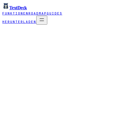
TextDeck
FUNKTIONEN
ROADMAP
GUIDES
HERUNTERLADEN
Funktion
TextDeck
Speziell für KI-Prompts gebaut
Ja
Dynamische Variablen mit Mehrfach-Formularen
Ja, prompt-optimier
Variablen-Verlauf / Auto-Vorbelegung
Ja