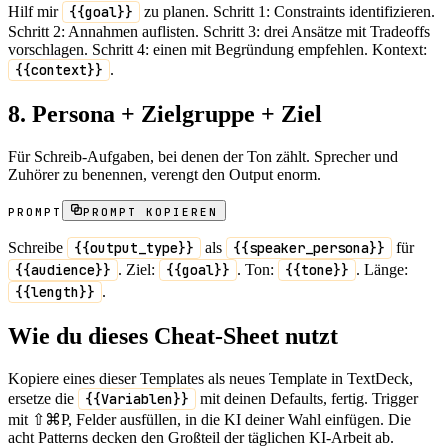
Hilf mir
{{goal}}
zu planen. Schritt 1: Constraints identifizieren.
Schritt 2: Annahmen auflisten. Schritt 3: drei Ansätze mit Tradeoffs
vorschlagen. Schritt 4: einen mit Begründung empfehlen. Kontext:
{{context}}
.
8. Persona + Zielgruppe + Ziel
Für Schreib-Aufgaben, bei denen der Ton zählt. Sprecher und
Zuhörer zu benennen, verengt den Output enorm.
PROMPT
PROMPT KOPIEREN
Schreibe
{{output_type}}
als
{{speaker_persona}}
für
{{audience}}
. Ziel:
{{goal}}
. Ton:
{{tone}}
. Länge:
{{length}}
.
Wie du dieses Cheat-Sheet nutzt
Kopiere eines dieser Templates als neues Template in TextDeck,
ersetze die
{{Variablen}}
mit deinen Defaults, fertig. Trigger
mit ⇧⌘P, Felder ausfüllen, in die KI deiner Wahl einfügen. Die
acht Patterns decken den Großteil der täglichen KI-Arbeit ab.