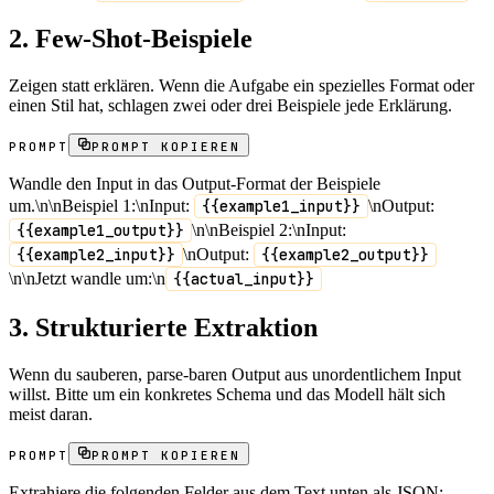
2. Few-Shot-Beispiele
Zeigen statt erklären. Wenn die Aufgabe ein spezielles Format oder
einen Stil hat, schlagen zwei oder drei Beispiele jede Erklärung.
PROMPT
PROMPT KOPIEREN
Wandle den Input in das Output-Format der Beispiele
um.\n\nBeispiel 1:\nInput:
{{example1_input}}
\nOutput:
{{example1_output}}
\n\nBeispiel 2:\nInput:
{{example2_input}}
\nOutput:
{{example2_output}}
\n\nJetzt wandle um:\n
{{actual_input}}
3. Strukturierte Extraktion
Wenn du sauberen, parse-baren Output aus unordentlichem Input
willst. Bitte um ein konkretes Schema und das Modell hält sich
meist daran.
PROMPT
PROMPT KOPIEREN
Extrahiere die folgenden Felder aus dem Text unten als JSON: