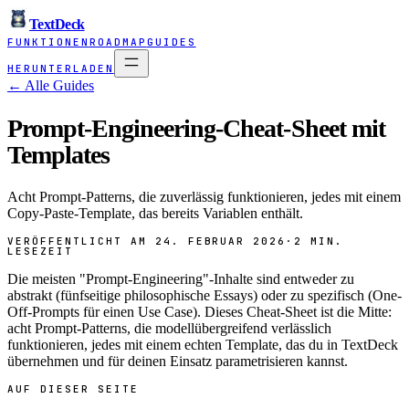
TextDeck
FUNKTIONEN
ROADMAP
GUIDES
HERUNTERLADEN
← Alle Guides
Prompt-Engineering-Cheat-Sheet mit
Templates
Acht Prompt-Patterns, die zuverlässig funktionieren, jedes mit einem
Copy-Paste-Template, das bereits Variablen enthält.
VERÖFFENTLICHT AM 24. FEBRUAR 2026
·
2 MIN.
LESEZEIT
Die meisten "Prompt-Engineering"-Inhalte sind entweder zu
abstrakt (fünfseitige philosophische Essays) oder zu spezifisch (One-
Off-Prompts für einen Use Case). Dieses Cheat-Sheet ist die Mitte:
acht Prompt-Patterns, die modellübergreifend verlässlich
funktionieren, jedes mit einem echten Template, das du in TextDeck
übernehmen und für deinen Einsatz parametrisieren kannst.
AUF DIESER SEITE