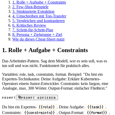
1. Rolle + Aufgabe + Constraints
2. Few-Shot-Beispiele
3. Strukturierte Extraktion
4. Umschreiben mit Ton-Transfer
5. Vergleichen und kontrastieren
6. Kritisches Review
7. Schritt-für-Schritt-Plan
8. Persona + Zielgruppe + Ziel
Wie du dieses Cheat-Sheet nutzt
1. Rolle + Aufgabe + Constraints
Das Arbeitstier-Pattern. Sag dem Modell, wer es sein soll, was es
tun soll und was nicht. Funktioniert für praktisch alles.
Variablen: role, task, constraints, format. Beispiel: "Du bist ein
Experten-Technikautor. Deine Aufgabe: Erkläre Kubernetes-
Operators einem Junior-Entwickler. Constraints: kein Jargon, eine
Analogie, max. 300 Wörter. Output-Format: einfacher Fließtext."
PROMPT
PROMPT KOPIEREN
Du bist ein Experten-
{{role}}
. Deine Aufgabe:
{{task}}
.
Constraints:
{{constraints}}
. Output-Format:
{{format}}
.